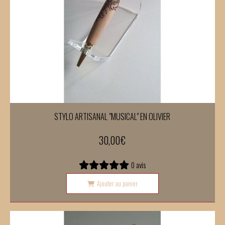
STYLO ARTISANAL "MUSICAL" EN OLIVIER
30,00
€
0 avis
Ajouter au panier