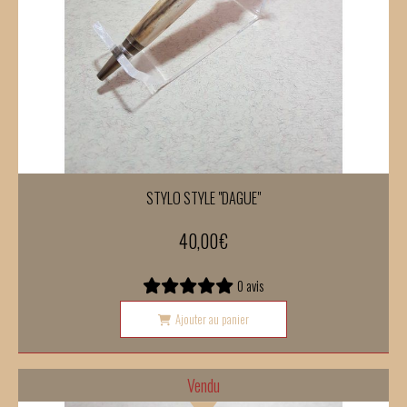
STYLO STYLE "DAGUE"
40,00
€
0 avis
Ajouter au panier
Vendu