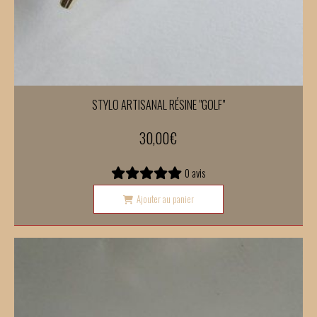
STYLO ARTISANAL RÉSINE "GOLF"
30,00
€
0 avis
Ajouter au panier