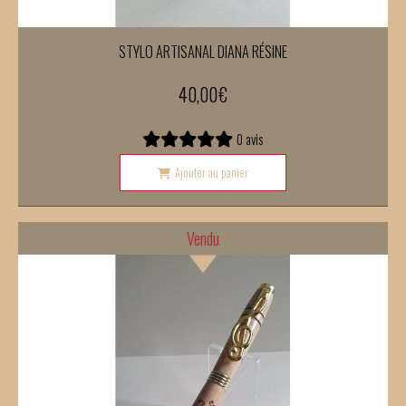
STYLO ARTISANAL DIANA RÉSINE
40,00
€
0 avis
Ajouter au panier
Vendu