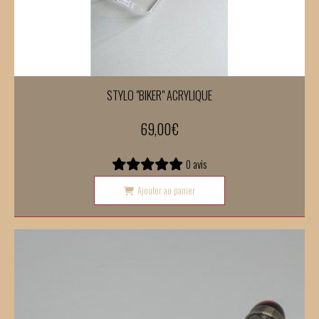
STYLO "BIKER" ACRYLIQUE
69,00
€
0 avis
Ajouter au panier