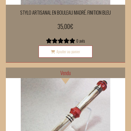
STYLO ARTISANAL EN BOULEAU MADRÉ. FINITION BLEU
35,00
€
0 avis
Ajouter au panier
Vendu