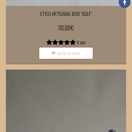
STYLO ARTISANAL BOIS "GOLF"
30,00
€
0 avis
Ajouter au panier