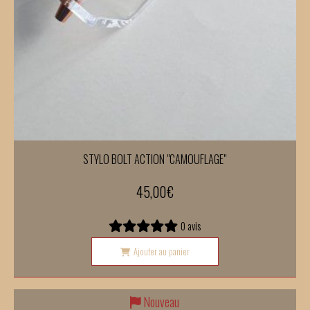
STYLO BOLT ACTION "CAMOUFLAGE"
45,00
€
0 avis
Ajouter au panier
Nouveau