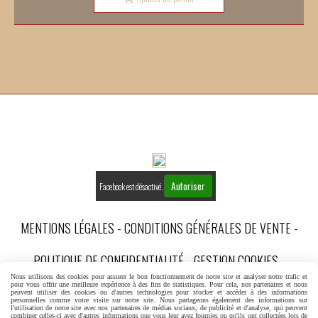
Autoriser
Facebook est désactivé.
MENTIONS LÉGALES
CONDITIONS GÉNÉRALES DE VENTE
POLITIQUE DE CONFIDENTIALITÉ
GESTION COOKIES
Nous utilisons des cookies pour assurer le bon fonctionnement de notre site et analyser notre trafic et
pour vous offrir une meilleure expérience à des fins de statistiques. Pour cela, nos partenaires et nous
MON COMPTE
peuvent utiliser des cookies ou d'autres technologies pour stocker et accéder à des informations
personnelles comme votre visite sur notre site. Nous partageons également des informations sur
l'utilisation de notre site avec nos partenaires de médias sociaux, de publicité et d'analyse, qui peuvent
combiner celles-ci avec d'autres informations que vous leur avez fournies ou qu'ils ont collectées lors de