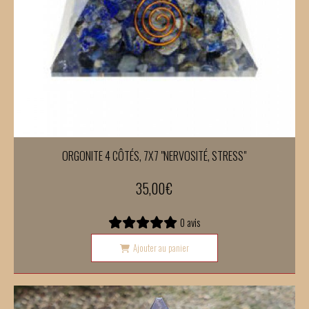
ORGONITE 4 CÔTÉS, 7X7 "NERVOSITÉ, STRESS"
35,00
€
0 avis
Ajouter au panier