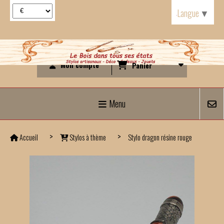
Panneau de gestion des cookies
Langue
▼
Mon compte
Panier
Menu
Accueil
Stylos à thème
Stylo dragon résine rouge