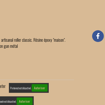
 artisanal roller classic. Résine époxy "maison".
ion gun métal
eter
Autoriser
Pinterest est désactivé.
Autoriser
book est désactivé.