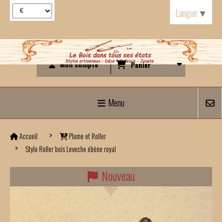
Panneau de gestion des cookies
Langue
▼
Mon compte
Panier
Menu
Accueil
Plume et Roller
Stylo Roller bois Leveche ébène royal
Nouveau