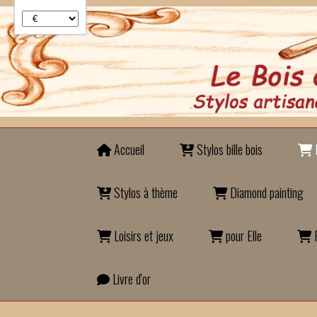
Panneau de gestion des cookies
Accueil
Stylos bille bois
B
Stylos à thème
Diamond painting
Loisirs et jeux
pour Elle
P
Livre d'or