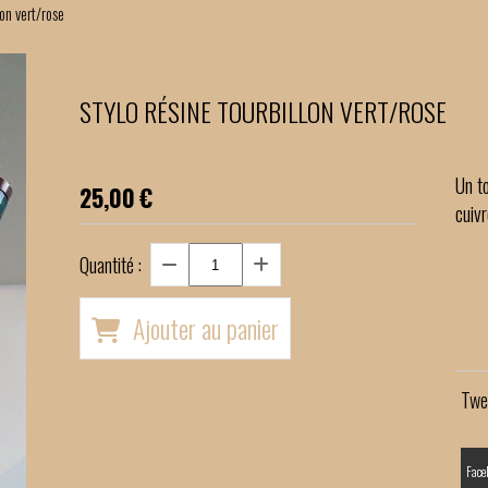
lon vert/rose
STYLO RÉSINE TOURBILLON VERT/ROSE
Un to
25,00
€
cuiv
Quantité :
Ajouter au panier
Twe
Face