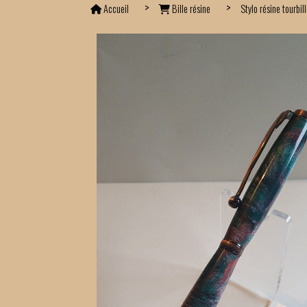
Accueil
Bille résine
Stylo résine tourbil