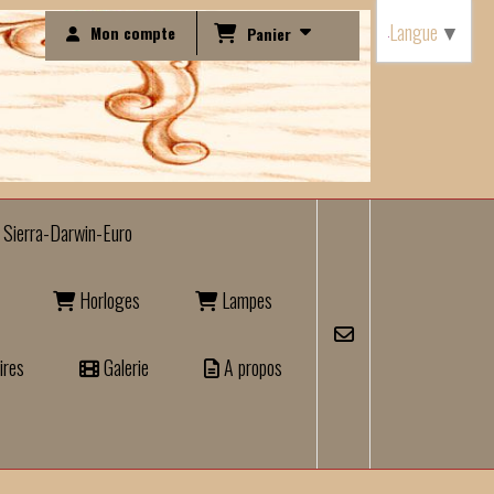
Langue
▼
Mon compte
Panier
Sierra-Darwin-Euro
Horloges
Lampes
ires
Galerie
A propos