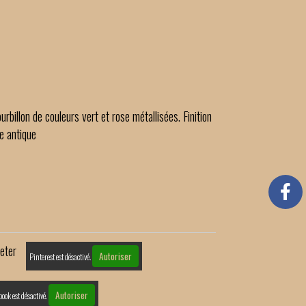
urbillon de couleurs vert et rose métallisées. Finition
re antique
eter
Autoriser
Pinterest est désactivé.
Autoriser
book est désactivé.