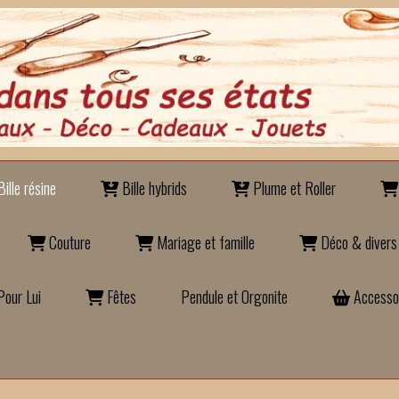
ille résine
Bille hybrids
Plume et Roller
Couture
Mariage et famille
Déco & divers
our Lui
Fêtes
Pendule et Orgonite
Accesso