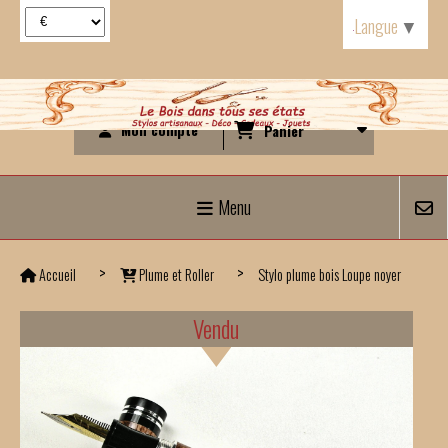
Panneau de gestion des cookies
Langue
▼
Mon compte
Panier
Menu
Accueil
Plume et Roller
Stylo plume bois Loupe noyer
Vendu