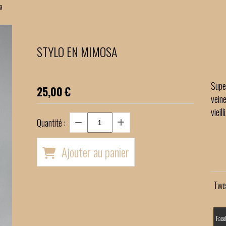
sa
STYLO EN MIMOSA
Supe
25,00
€
veine
vieil
Quantité :
Ajouter au panier
Twe
Face