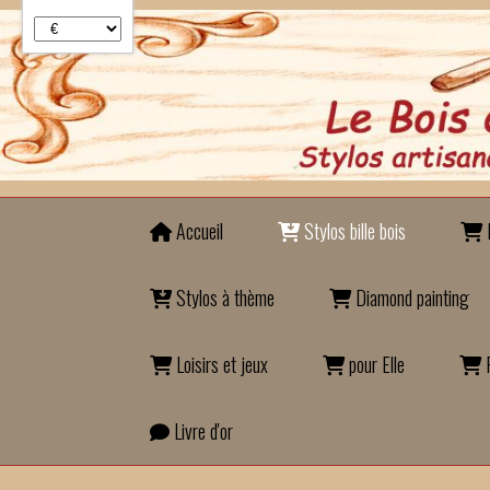
Panneau de gestion des cookies
Accueil
Stylos bille bois
B
Stylos à thème
Diamond painting
Loisirs et jeux
pour Elle
P
Livre d'or