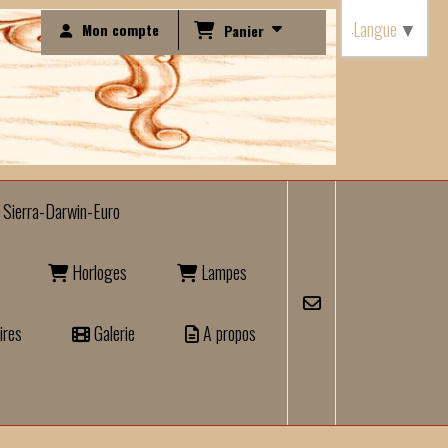
Langue
▼
Mon compte
Panier
Sierra-Darwin-Euro
Horloges
Lampes
ires
Galerie
A propos