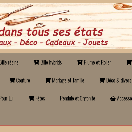
ille résine
Bille hybrids
Plume et Roller
Couture
Mariage et famille
Déco & divers
our Lui
Fêtes
Pendule et Orgonite
Accesso