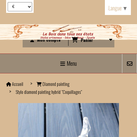
Panneau de gestion des cookies
Langue
▼
Mon compte
Panier
Menu
Accueil
Diamond painting
Stylo diamond painting hybrid "Coquillages"