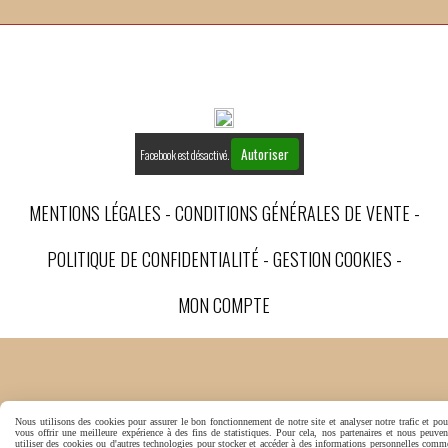
Autoriser
Facebook est désactivé.
MENTIONS LÉGALES
CONDITIONS GÉNÉRALES DE VENTE
POLITIQUE DE CONFIDENTIALITÉ
GESTION COOKIES
MON COMPTE
Nous utilisons des cookies pour assurer le bon fonctionnement de notre site et analyser notre trafic et pou
vous offrir une meilleure expérience à des fins de statistiques. Pour cela, nos partenaires et nous peuven
utiliser des cookies ou d'autres technologies pour stocker et accéder à des informations personnelles comm