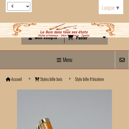
Panneau de gestion des cookies
Langue
▼
Mon compte
Panier
Menu
Accueil
Stylos bille bois
Stylo bille If bicolore