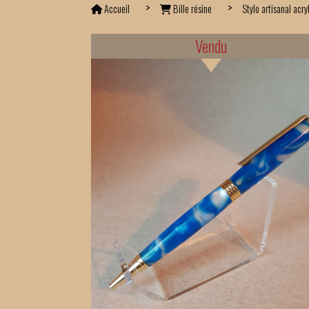
Accueil
Bille résine
Stylo artisanal acr
Vendu