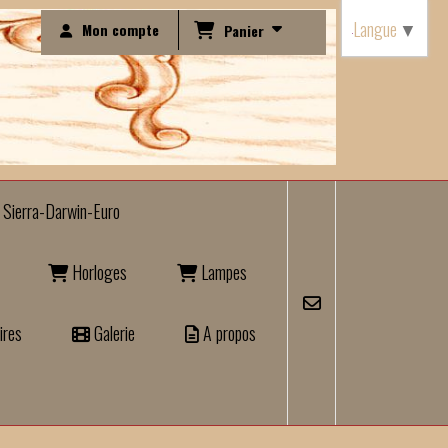
Langue
▼
Mon compte
Panier
Sierra-Darwin-Euro
Horloges
Lampes
ires
Galerie
A propos