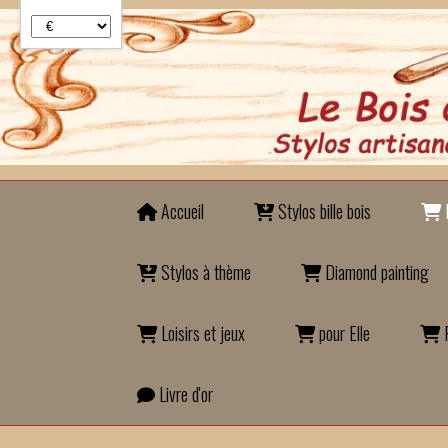
Panneau de gestion des cookies
Accueil
Stylos bille bois
B
Stylos à thème
Diamond painting
Loisirs et jeux
pour Elle
P
Livre d'or