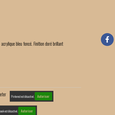
 acrylique bleu foncé. Finition doré brillant
eter
Autoriser
Pinterest est désactivé.
Autoriser
book est désactivé.