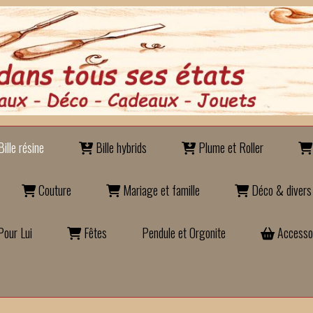
ille résine
Bille hybrids
Plume et Roller
Couture
Mariage et famille
Déco & divers
our Lui
Fêtes
Pendule et Orgonite
Accesso