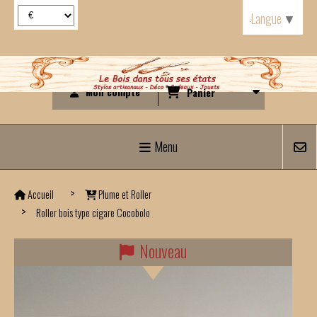
Panneau de gestion des cookies
Langue
▼
Mon compte
Panier
Menu
Accueil
Plume et Roller
Roller bois type cigare Cocobolo
Nouveau