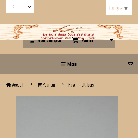
Panneau de gestion des cookies
Langue
▼
Mon compte
Panier
Menu
Accueil
Pour Lui
Rasoir multi bois