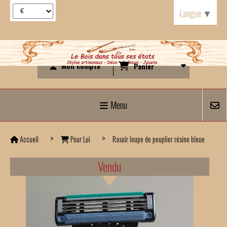
Panneau de gestion des cookies
Langue
▼
Mon compte
Panier
Menu
Accueil
Pour Lui
Rasoir loupe de peuplier résine bleue
Vendu