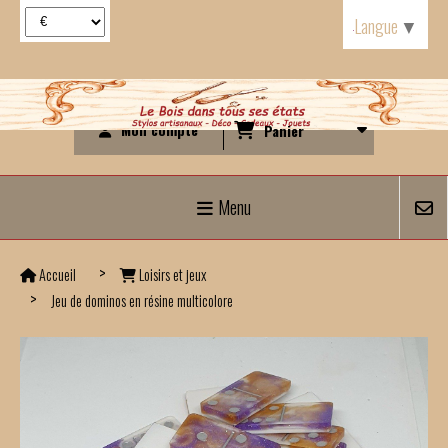
Panneau de gestion des cookies
Langue
▼
Mon compte
Panier
Menu
Accueil
Loisirs et jeux
Jeu de dominos en résine multicolore