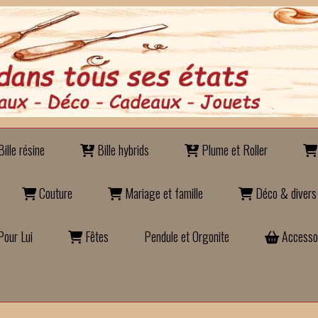
ille résine
Bille hybrids
Plume et Roller
Couture
Mariage et famille
Déco & divers
our Lui
Fêtes
Pendule et Orgonite
Accesso