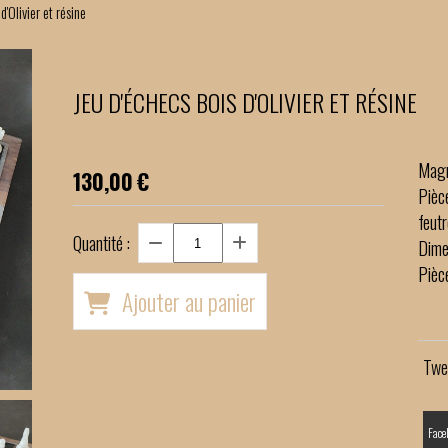
d'Olivier et résine
JEU D'ÉCHECS BOIS D'OLIVIER ET RÉSINE
Magni
130,00
€
Pièc
feutr
Quantité :
Dime
Pièce
Ajouter au panier
Twe
Face