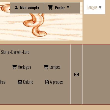
Langue
▼
Mon compte
Panier
Sierra-Darwin-Euro
Horloges
Lampes
ires
Galerie
A propos