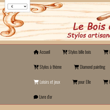
Panneau de gestion des cookies
Accueil
Stylos bille bois
B
Stylos à thème
Diamond painting
Loisirs et jeux
pour Elle
P
Livre d'or