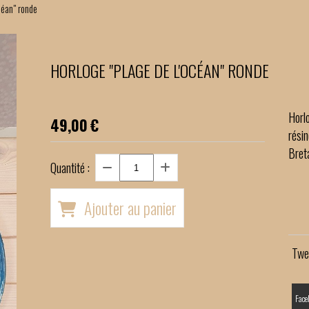
océan" ronde
HORLOGE "PLAGE DE L'OCÉAN" RONDE
Horl
49,00
€
rési
Bret
Quantité :
Ajouter au panier
Twe
Face