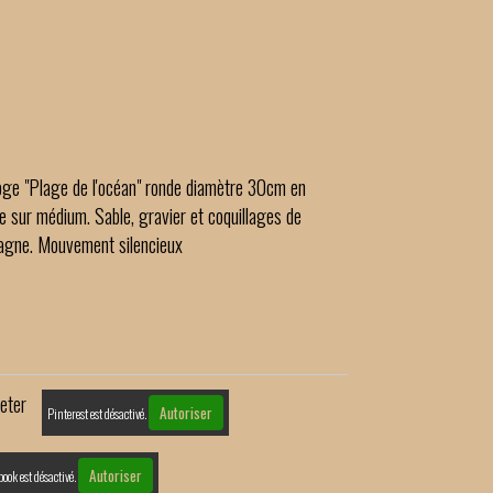
oge "Plage de l'océan" ronde diamètre 30cm en
ne sur médium. Sable, gravier et coquillages de
agne. Mouvement silencieux
eter
Autoriser
Pinterest est désactivé.
Autoriser
book est désactivé.