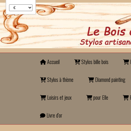
Panneau de gestion des cookies
Accueil
Stylos bille bois
B
Stylos à thème
Diamond painting
Loisirs et jeux
pour Elle
P
Livre d'or