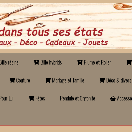
ille résine
Bille hybrids
Plume et Roller
Couture
Mariage et famille
Déco & divers
our Lui
Fêtes
Pendule et Orgonite
Accesso