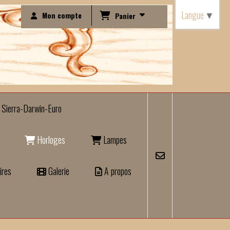
Langue
▼
Mon compte
Panier
Sierra-Darwin-Euro
Horloges
Lampes
ires
Galerie
A propos