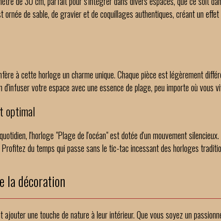
mètre de 30 cm, parfait pour s'intégrer dans divers espaces, que ce soit da
t ornée de sable, de gravier et de coquillages authentiques, créant un effet
n
nfère à cette horloge un charme unique. Chaque pièce est légèrement diff
en d'infuser votre espace avec une essence de plage, peu importe où vous vi
t optimal
uotidien, l'horloge "Plage de l'océan" est dotée d'un mouvement silencieux
Profitez du temps qui passe sans le tic-tac incessant des horloges traditio
e la décoration
t ajouter une touche de nature à leur intérieur. Que vous soyez un passionn