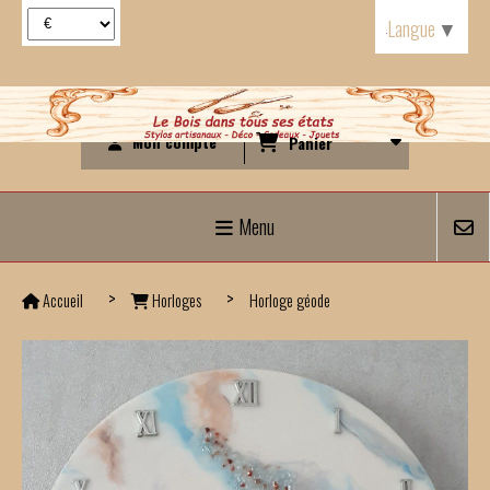
Panneau de gestion des cookies
Langue
▼
Mon compte
Panier
Menu
Accueil
Horloges
Horloge géode