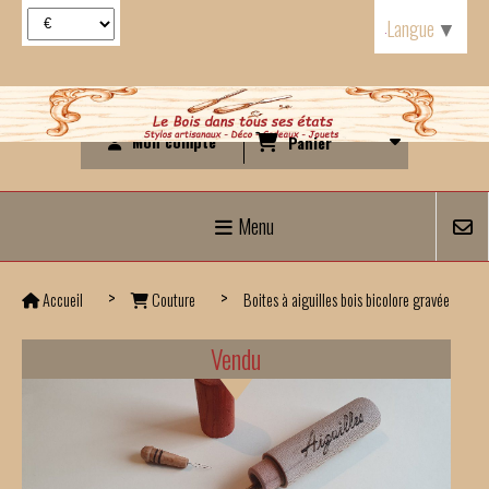
Panneau de gestion des cookies
Langue
▼
Mon compte
Panier
Menu
Accueil
Couture
Boites à aiguilles bois bicolore gravée
Vendu