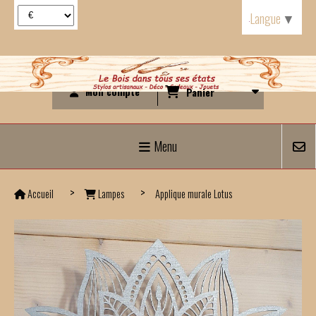
Panneau de gestion des cookies
Langue
▼
Mon compte
Panier
Menu
Accueil
Lampes
Applique murale Lotus